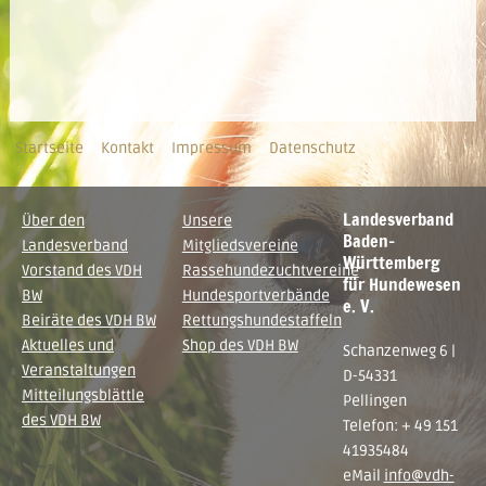
Startseite
Kontakt
Impressum
Datenschutz
Landesverband
Über den
Unsere
Baden-
Landesverband
Mitgliedsvereine
Württemberg
Vorstand des VDH
Rassehundezuchtvereine
für Hundewesen
BW
Hundesportverbände
e. V.
Beiräte des VDH BW
Rettungshundestaffeln
Aktuelles und
Shop des VDH BW
Schanzenweg 6 |
Veranstaltungen
D-54331
Mitteilungsblättle
Pellingen
des VDH BW
Telefon: + 49 151
41935484
eMail
info@vdh-