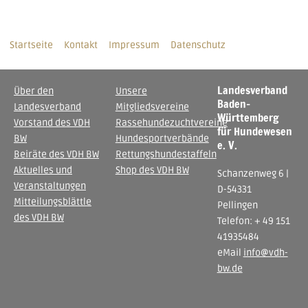
Startseite
Kontakt
Impressum
Datenschutz
Landesverband
Über den
Unsere
Baden-
Landesverband
Mitgliedsvereine
Württemberg
Vorstand des VDH
Rassehundezuchtvereine
für Hundewesen
BW
Hundesportverbände
e. V.
Beiräte des VDH BW
Rettungshundestaffeln
Aktuelles und
Shop des VDH BW
Schanzenweg 6 |
Veranstaltungen
D-54331
Mitteilungsblättle
Pellingen
des VDH BW
Telefon: + 49 151
41935484
eMail
info@vdh-
bw.de