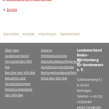
Zurück
Startseite
Kontakt
Impressum
Datenschutz
Landesverband
Über den
Unsere
Baden-
Landesverband
Mitgliedsvereine
Württemberg
Vorstand des VDH
Rassehundezuchtvereine
für Hundewesen
BW
Hundesportverbände
e. V.
Beiräte des VDH BW
Rettungshundestaffeln
Aktuelles und
Shop des VDH BW
Schanzenweg 6 |
Veranstaltungen
D-54331
Mitteilungsblättle
Pellingen
des VDH BW
Telefon: + 49 151
41935484
eMail
info@vdh-